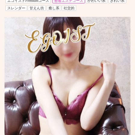
エゴイストPremiumコース
密着エステコース
かわいい系
きれい系
スレンダー
甘えん坊
癒し系
社交的