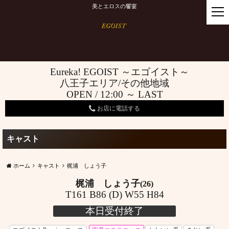
美とエロスの饗宴
t
o
g
g
l
e
Eureka! EGOIST ～エゴイスト～
n
八王子エリア/その他地域
a
OPEN / 12:00 ～ LAST
v
i
お店に電話する
g
a
キャスト
t
i
o
ホーム
キャスト
梶浦 しょう子
n
梶浦 しょう子
(26)
T161 B86 (D) W55 H84
本日受付終了