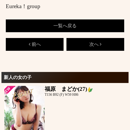
Eureka！group
一覧へ戻る
前へ
次へ
新人の女の子
福原 まどか
(27)
T156 B92 (F) W59 H86