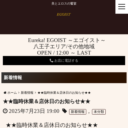
美とエロスの饗宴
t
o
g
g
l
e
Eureka! EGOIST ～エゴイスト～
n
八王子エリア/その他地域
a
OPEN / 12:00 ～ LAST
v
i
お店に電話する
g
a
新着情報
t
i
o
ホーム
新着情報
★★臨時休業＆店休日のお知らせ★★
n
★★臨時休業＆店休日のお知らせ★★
2025年7月23日 19:00
,
新着情報
未分類
★★臨時休業＆店休日のお知らせ★★